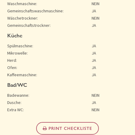
Waschmaschine:
NEIN
Gemeinschaftswaschmaschine:
JA
Wäschetrockner:
NEIN
Gemeinschaftstrockner:
JA
Küche
Spülmaschine:
JA
Mikrowelle:
JA
Herd:
JA
Ofen:
JA
Kaffeemaschine:
JA
Bad/WC
Badewanne:
NEIN
Dusche:
JA
Extra WC:
NEIN
PRINT CHECKLISTE