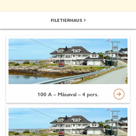
FILETIERHAUS
100 A – Måsøval – 4 pers.