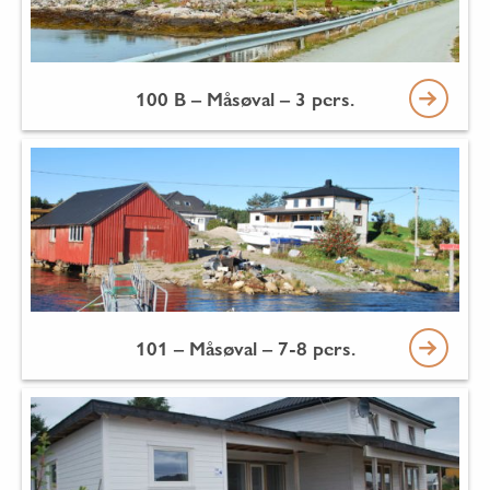
100 B – Måsøval – 3 pers.
101 – Måsøval – 7-8 pers.