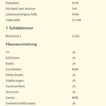
Parkplatz:
50 M
Abstand zum Wasser:
5 M
Lebensmittelgeschäft:
4 KM
Tankstelle:
0.1 KM
1 Schlafzimmer
Bedroom 1
2 SGL
Hausausstattung
TV:
JA
SAT/Astra:
JA
Radio:
JA
Esszimmer:
NEIN
Kühlschrank:
JA
Staubsauger:
JA
Gartenmöbel:
JA
Terrasse:
JA
Sauna:
NEIN
Gemeinschaftssauna:
JA