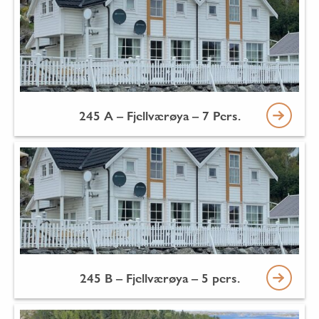
245 A – Fjellværøya – 7 Pers.
245 B – Fjellværøya – 5 pers.