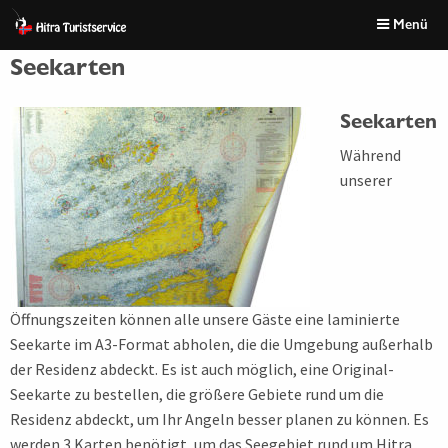
Skip
Font
Menü
to
size
content
tip
Seekarten
Seekarten
Während
unserer
Öffnungszeiten können alle unsere Gäste eine laminierte
Seekarte im A3-Format abholen, die die Umgebung außerhalb
der Residenz abdeckt. Es ist auch möglich, eine Original-
Seekarte zu bestellen, die größere Gebiete rund um die
Residenz abdeckt, um Ihr Angeln besser planen zu können. Es
werden 3 Karten benötigt, um das Seegebiet rund um Hitra