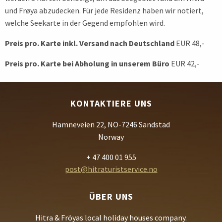
und Frøya abzudecken. Für jede Residenz haben wir notiert,
welche Seekarte in der Gegend empfohlen wird.
Preis pro. Karte inkl. Versand nach Deutschland
EUR 48,-
Preis pro. Karte bei Abholung in unserem Büro
EUR 42,-
KONTAKTIERE UNS
Hamneveien 22, NO-7246 Sandstad
Norway
+ 47 400 01 955
post@hitraturistservice.no
ÜBER UNS
Hitra & Fröyas local holiday houses company.