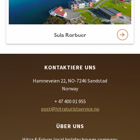
Sula Rorbuer
KONTAKTIERE UNS
Hamneveien 22, NO-7246 Sandstad
Norway
+ 47 400 01 955
post@hitraturistservice.no
ÜBER UNS
Hitra & Fröyas local holiday houses company.