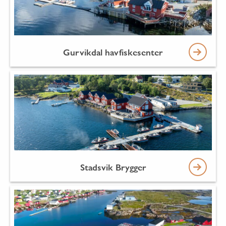
Gurvikdal havfiskesenter
Stadsvik Brygger