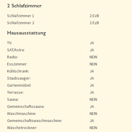
2 Schlafzimmer
Schlafzimmer 1
2 EzB
Schlafzimmer 2
2 EzB
Hausausstattung
TV:
JA
SAT/Astra:
JA
Radio:
NEIN
Esszimmer:
NEIN
Kühlschrank:
JA
Staubsauger:
JA
Gartenmöbel:
JA
Terrasse:
JA
Sauna:
NEIN
Gemeinschaftssauna:
JA
Waschmaschine:
NEIN
Gemeinschaftswaschmaschine:
JA
Wäschetrockner:
NEIN