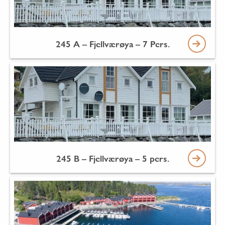
245 A – Fjellværøya – 7 Pers.
245 B – Fjellværøya – 5 pers.