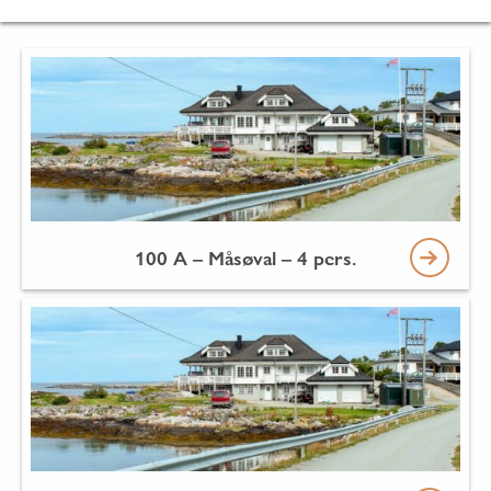
100 A – Måsøval – 4 pers.