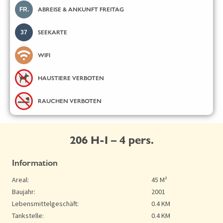
FR.
ABREISE & ANKUNFT FREITAG
37
SEEKARTE
WIFI
HAUSTIERE VERBOTEN
RAUCHEN VERBOTEN
206 H-I – 4 pers.
Information
Areal:
45 M²
Baujahr:
2001
Lebensmittelgeschäft:
0.4 KM
Tankstelle:
0.4 KM