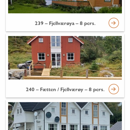
239 – Fjellværøya – 8 pers.
240 – Fætten / Fjellværøy – 8 pers.