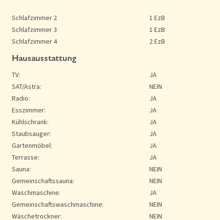
Schlafzimmer 2
1 EzB
Schlafzimmer 3
1 EzB
Schlafzimmer 4
2 EzB
Hausausstattung
TV:
JA
SAT/Astra:
NEIN
Radio:
JA
Esszimmer:
JA
Kühlschrank:
JA
Staubsauger:
JA
Gartenmöbel:
JA
Terrasse:
JA
Sauna:
NEIN
Gemeinschaftssauna:
NEIN
Waschmaschine:
JA
Gemeinschaftswaschmaschine:
NEIN
Wäschetrockner:
NEIN