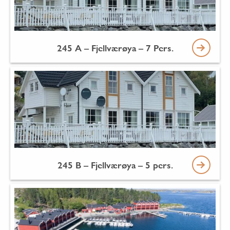
245 A – Fjellværøya – 7 Pers.
245 B – Fjellværøya – 5 pers.