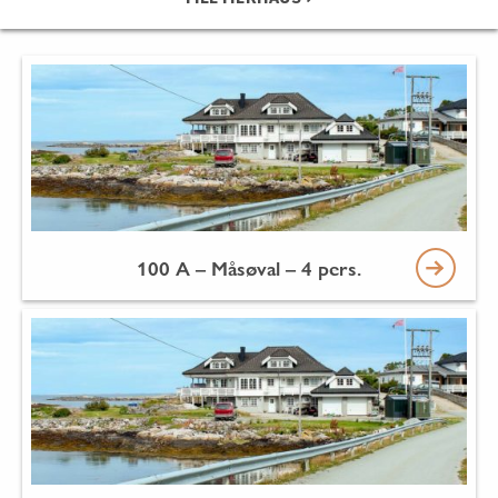
100 A – Måsøval – 4 pers.