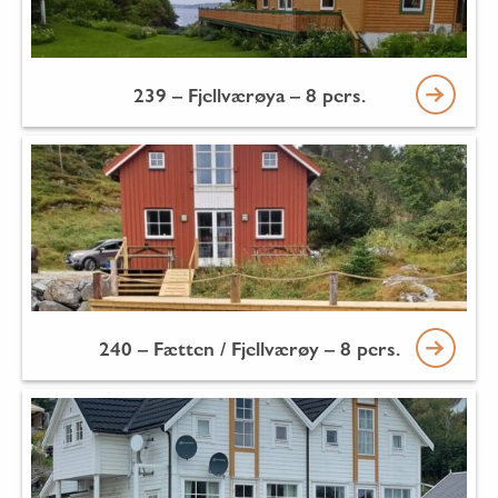
239 – Fjellværøya – 8 pers.
240 – Fætten / Fjellværøy – 8 pers.