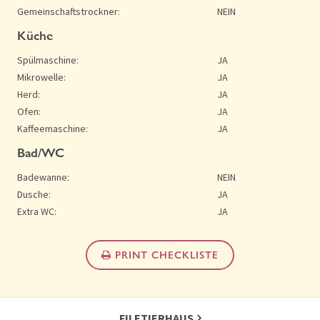
Gemeinschaftstrockner:
NEIN
Küche
Spülmaschine:
JA
Mikrowelle:
JA
Herd:
JA
Ofen:
JA
Kaffeemaschine:
JA
Bad/WC
Badewanne:
NEIN
Dusche:
JA
Extra WC:
JA
PRINT CHECKLISTE
FILETIERHAUS