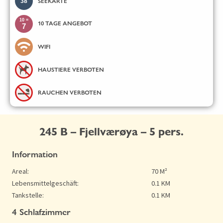
38
SEEKARTE
10 =
10 TAGE ANGEBOT
7
WIFI
HAUSTIERE VERBOTEN
RAUCHEN VERBOTEN
245 B – Fjellværøya – 5 pers.
Information
Areal:
70 M²
Lebensmittelgeschäft:
0.1 KM
Tankstelle:
0.1 KM
4 Schlafzimmer