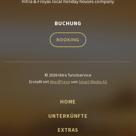
Hitra & Fröyas local holiday houses company.
BUCHUNG
BOOKING
© 2026 Hitra Turistservice
Erstellt mit
WordPress
von
Smart Media AS
HOME
UNTERKÜNFTE
EXTRAS