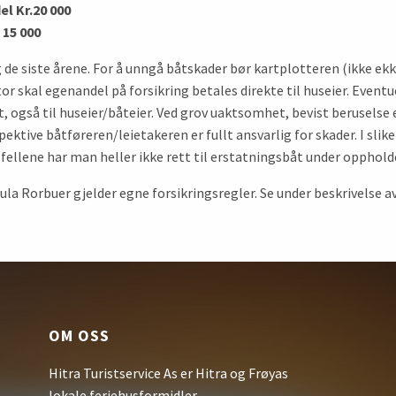
l Kr.20 000
 15 000
 de siste årene. For å unngå båtskader bør kartplotteren (ikke ekk
or skal egenandel på forsikring betales direkte til huseier. Event
het, også til huseier/båteier. Ved grov uaktsomhet, bevist berusels
ektive båtføreren/leietakeren er fullt ansvarlig for skader. I slike
ilfellene har man heller ikke rett til erstatningsbåt under opphold
Sula Rorbuer gjelder egne forsikringsregler. Se under beskrivelse a
OM OSS
Hitra Turistservice As er Hitra og Frøyas
lokale feriehusformidler