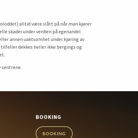
oloddet) alltid være slått på når man kjører
uelle skader under verdien på egenandel
e eller annen uaktsomhet under kjøring av
 tilfeller dekkes heller ikke bergings og
et.
v sentrene.
BOOKING
BOOKING