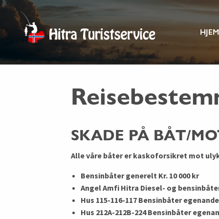
Gå
Forstørre
Hitra
Fishing
til
skrift
innholdet
HJEM
holiday
Turistservice
in
Reisebestem
Hitra
and
SKADE PÅ BÅT/MO
Fröya
Alle våre båter er kaskoforsikret mot uly
Bensinbåter generelt Kr. 10 000 kr
Angel Amfi Hitra Diesel- og bensinbåte
Hus 115-116-117 Bensinbåter egenandel 
Hus 212A-212B-224 Bensinbåter egenand