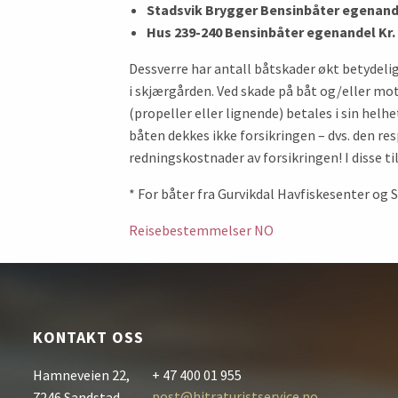
Stadsvik Brygger Bensinbåter egenande
Hus 239-240 Bensinbåter egenandel Kr.
Dessverre har antall båtskader økt betydelig
i skjærgården. Ved skade på båt og/eller mot
(propeller eller lignende) betales i sin hel
båten dekkes ikke forsikringen – dvs. den resp
redningskostnader av forsikringen! I disse t
* For båter fra Gurvikdal Havfiskesenter og 
Reisebestemmelser NO
KONTAKT OSS
Hamneveien 22,
+ 47 400 01 955
post@hitraturistservice.no
7246 Sandstad